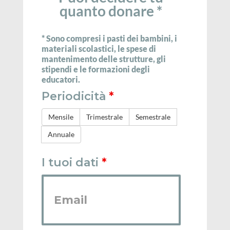
quanto donare *
* Sono compresi i pasti dei bambini, i
materiali scolastici, le spese di
mantenimento delle strutture, gli
stipendi e le formazioni degli
educatori.
Periodicità
*
Mensile
Trimestrale
Semestrale
Annuale
I tuoi dati
*