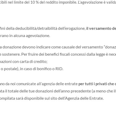
ibili nel limite del 10 % del reddito imponibile. L’agevolazione è vali
 fini della deducibilità/detraibilità dell’erogazione,
il versamento d
trano in alcuna agevolazione.
 la donazione devono indicare come causale del versamento “donazi
 sostenere. Per fruire dei benefici fiscali concessi dalla legge è ne
nazioni con carta di credito;
o postale), in caso di bonifico o RID.
nno da noi comunicate all’agenzia delle entrate
per tutti i privati ch
ta il totale delle tue donazioni dell’anno precedente (a meno che i
ompilata sarà disponibile sul sito dell’Agenzia delle Entrate.