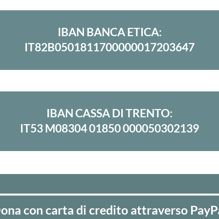
IBAN BANCA ETICA:
IT82B0501811700000017203647
IBAN CASSA DI TRENTO:
IT53 M08304 01850 000050302139
ona con carta di credito attraverso PayP