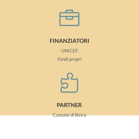

FINANZIATORI
UNICEF
Fondi propri

PARTNER
Comune di Beira