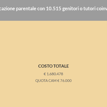
cazione parentale con 10.515 genitori o tutori coinv
COSTO TOTALE
€ 1.680.478
QUOTA CAM
€
76.000