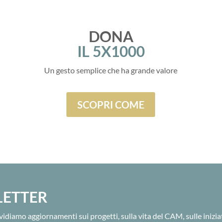
DONA
IL 5X1000
Un gesto semplice che ha grande valore
SCOPRI COME
LETTER
idiamo aggiornamenti sui progetti, sulla vita del CAM, sulle inizia