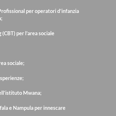
ofissional per operatori d’infanzia
a;
 (CBT) per l’area sociale
ea sociale;
esperienze;
ell’istituto Mwana;
ofala e Nampula per innescare