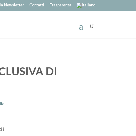
alla Newsletter
Contatti
Trasparenza
LUSIVA DI
lia
–
o
i i