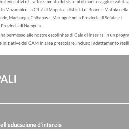
mi educativi e il rafforzamento dei sistemi di monitoraggio e valuta
ri in Mozambico: la Città di Maputo, i distretti di Boane e Matola nella
 Dondo, Machanga, Chibabava, Maringué nella Provincia di Sofala e i
a Provincia di Nampula.
1, ha permesso alle nostre escolinhas di Caia di inserirsi in un prog
 iniziative del CAM in area prescolare, incluso l’adattamento resili
PALI
dell’educazione d’infanzia