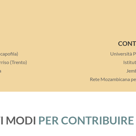
CONT
capofila)
Università 
riso (Trento)
Istit
a
Jemb
Rete Mozambicana per 
TI MODI
PER CONTRIBUIRE