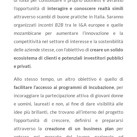
di fondi per consolidare il proprio business e avranno
l’opportunità di
interagire e conoscere realtà simili
attraverso scambi di buone pratiche in Italia. Saranno
organizzati
incontri B2B
tra le I&A europee e quelle
mozambicane per aumentare l’innovazione e la
competitività nel settore di interesse e la sostenibilità
delle aziende stesse, con l’obiettivo di
creare un solido
ecosistema di clienti e potenziali investitori pubblici
e privati
.
Allo stesso tempo, un altro obiettivo è quello di
facilitare l’accesso ai programmi di incubazione
, per
incoraggiare la partecipazione attiva di giovani donne
e uomini, laureati e non, al fine di dare visibilità alle
idee più brillanti, che trovano all’interno del progetto
l’opportunità di crescere, definirsi e prepararsi
attraverso la
creazione di un business plan
per
entrare nel mercato del lavoro nazionale ed