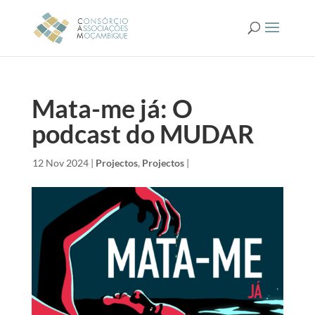
Mata-me já: O
podcast do MUDAR
by
|
12 Nov 2024
|
Projectos
,
Projectos
|