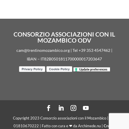
CONSORZIO ASSOCIAZIONI CON IL
MOZAMBICO ODV
cam@trentinomozambico.org | Tel +39 353 4547462 |
IBAN – IT82B0501811700000017203647
Update preferences
Copyright 2023 Consorzio associazioni con il Mozambico | C. F.
01810670222 | Fatto con cura e ❤ da Archimede.nu |
Crediti