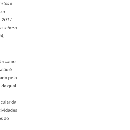
istas e
a a
m 2017-
o sobre o
24.
ída como
alão é
mado pela
 da qual
icular da
tividades
és do