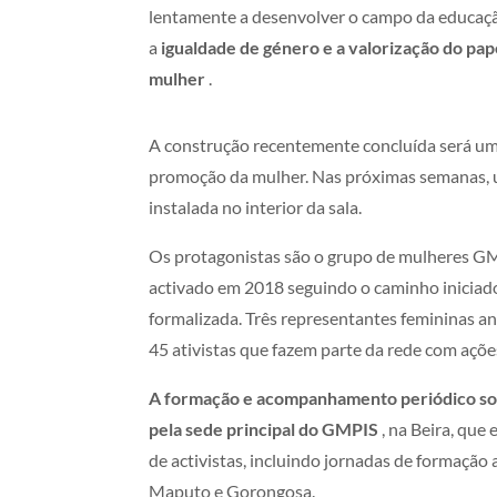
lentamente a desenvolver o campo da educaç
a
igualdade de género e a valorização do pap
mulher
.
A construção recentemente concluída será um
promoção da mulher. Nas próximas semanas, um
instalada no interior da sala.
Os protagonistas são o grupo de mulheres
GMP
activado em 2018 seguindo o caminho iniciado
formalizada.
Três representantes femininas a
45 ativistas que fazem parte da rede com açõ
A formação e acompanhamento periódico sobr
pela sede principal do GMPIS
, na Beira, que
de activistas, incluindo jornadas de formação 
Maputo e Gorongosa.