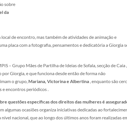
ão sobre
el da
 local de encontro, mas também de atividades de animação e
a placa com a fotografia, pensamentos e dedicatória a Giorgia s
IS – Grupo Mães de Partilha de Ideias de Sofala, secção de Caia
 por Giorgia, e que funciona desde então de forma não
nimam o grupo,
Mariana, Victorina e Albertina
, enquanto
são cer
es e encontros periódicos
.
e questões específicas dos direitos das mulheres é assegurad
 em algumas ocasiões organiza iniciativas dedicadas ao fortalecime
a nível nacional, que ao longo dos últimos anos foram realizadas e