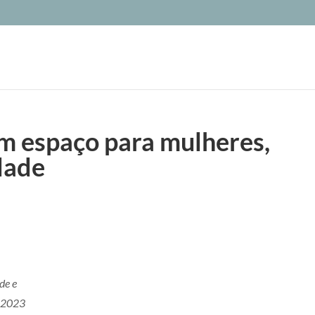
um espaço para mulheres,
edade
de e
m 2023