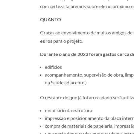
com certeza falaremos sobre ele no próximo re
QUANTO
Graças ao envolvimento de muitos amigos de G
euros
para o projeto.
Durante o ano de 2023 foram gastos cerca 
edifícios
acompanhamento, supervisão de obra, limpe
da Saúde adjacente
)
O restante do que já foi arrecadado será utili
mobiliário da estrutura
impressão e posicionamento da placa inter
compra de materiais de papelaria, impressã
uma parte dos guardas que guardam a estru