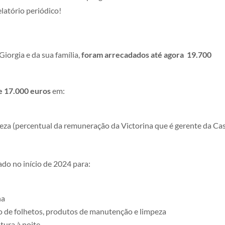
latório periódico!
iorgia e da sua família,
foram arrecadados até agora
19.700
de
17.000 euros
em:
za (percentual da remuneração da Victorina que é gerente da
Ca
zado no início de 2024 para:
na
o de folhetos, produtos de manutenção e limpeza
tura à noite