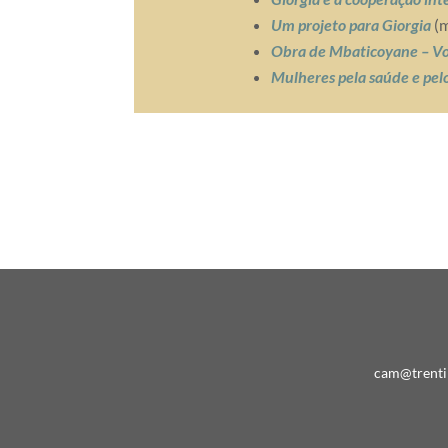
Um projeto para Giorgia
(m
Obra de Mbaticoyane – Vo
Mulheres pela saúde e pelo
cam@trenti