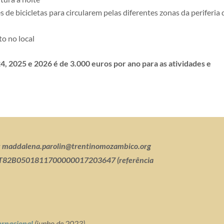
 de bicicletas para circularem pelas diferentes zonas da periferia 
o no local
4, 2025 e 2026 é de
3.000 euros
por ano para as atividades e
:
maddalena.parolin@trentinomozambico.org
IT82B0501811700000017203647
(referência
ernacional
(junho de 2023)