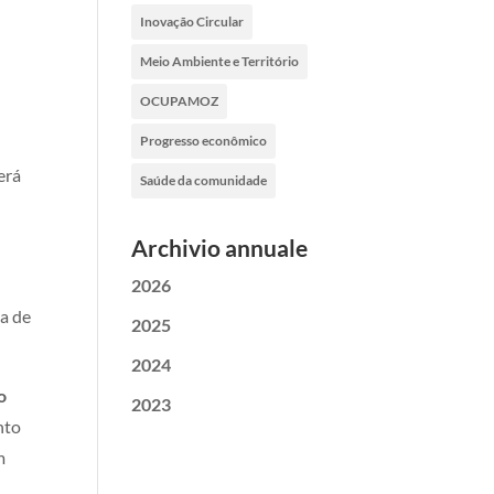
Inovação Circular
Meio Ambiente e Território
OCUPAMOZ
Progresso econômico
erá
Saúde da comunidade
Archivio annuale
,
2026
ca de
2025
2024
o
2023
nto
m