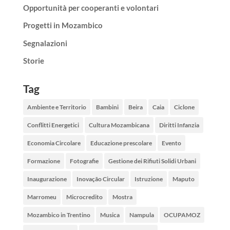
Opportunità per cooperanti e volontari
Progetti in Mozambico
Segnalazioni
Storie
Tag
Ambiente e Territorio
Bambini
Beira
Caia
Ciclone
Conflitti Energetici
Cultura Mozambicana
Diritti Infanzia
Economia Circolare
Educazione prescolare
Evento
Formazione
Fotografie
Gestione dei Rifiuti Solidi Urbani
Inaugurazione
Inovação Circular
Istruzione
Maputo
Marromeu
Microcredito
Mostra
Mozambico in Trentino
Musica
Nampula
OCUPAMOZ