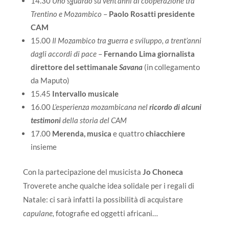
14.30
Uno sguardo su vent’anni di cooperazione tra
Trentino e Mozambico
–
Paolo Rosatti presidente
CAM
15.00
Il Mozambico tra guerra e sviluppo, a trent’anni
dagli accordi di pace
–
Fernando Lima giornalista
direttore del settimanale
Savana
(in collegamento
da Maputo)
15.45
Intervallo musicale
16.00
L’esperienza mozambicana nel
ricordo di alcuni
testimoni
della storia del CAM
17.00
Merenda, musica
e quattro
chiacchiere
insieme
Con la partecipazione del musicista
Jo Choneca
Troverete anche qualche idea solidale per i regali di
Natale: ci sarà infatti la possibilità di acquistare
capulane,
fotografie ed oggetti africani…