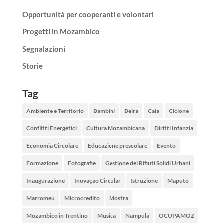
Opportunità per cooperanti e volontari
Progetti in Mozambico
Segnalazioni
Storie
Tag
Ambiente e Territorio
Bambini
Beira
Caia
Ciclone
Conflitti Energetici
Cultura Mozambicana
Diritti Infanzia
Economia Circolare
Educazione prescolare
Evento
Formazione
Fotografie
Gestione dei Rifiuti Solidi Urbani
Inaugurazione
Inovação Circular
Istruzione
Maputo
Marromeu
Microcredito
Mostra
Mozambico in Trentino
Musica
Nampula
OCUPAMOZ