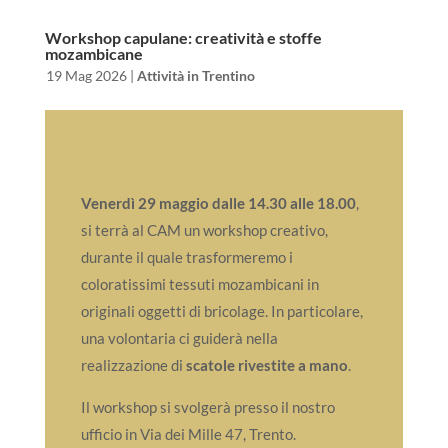
Workshop capulane: creatività e stoffe
mozambicane
da
|
19 Mag 2026
|
Attività in Trentino
Venerdì 29 maggio dalle 14.30 alle 18.00
,
si terrà al CAM un workshop creativo,
durante il quale trasformeremo i
coloratissimi tessuti mozambicani in
originali oggetti di bricolage. In particolare,
una volontaria ci guiderà nella
realizzazione di
scatole rivestite a mano
.
Il workshop si svolgerà presso il nostro
ufficio in Via dei Mille 47, Trento.