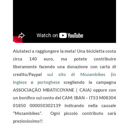
Aiutateci a raggiungere la meta! Una bicicletta costa
circa 140 euro, ma potete contribuire
liberamente facendo una donazione con carta di
credito/Paypal
sul sito di Mozambikes
(
in
inglese
o
portoghese
scegliendo la campagna
ASSOCIAÇÃO MBATICOYANE | CAIA)
oppure con
un bonifico sul conto del CAM: IBAN – IT53 M08304
01850 000050302139 indicando nella causale
“Mozambikes”. Ogni piccolo contributo sarà
preziosissimo!!