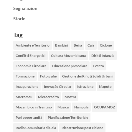
Segnalazioni
Storie
Tag
Ambiente e Territorio
Bambini
Beira
Caia
Ciclone
Conflitti Energetici
Cultura Mozambicana
Diritti Infanzia
Economia Circolare
Educazione prescolare
Evento
Formazione
Fotografie
Gestione dei Rifiuti Solidi Urbani
Inaugurazione
Inovação Circular
Istruzione
Maputo
Marromeu
Microcredito
Mostra
Mozambico in Trentino
Musica
Nampula
OCUPAMOZ
Pari opportunità
Pianificazione Territoriale
Radio Comunitaria di Caia
Ricostruzione post ciclone