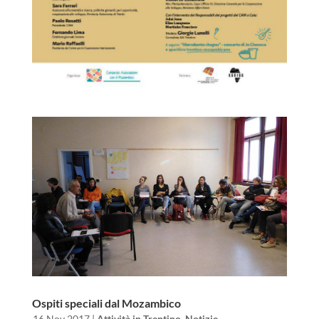
Ospiti speciali dal Mozambico
da
|
16 Nov 2017
|
Attività in Trentino
,
Notizie