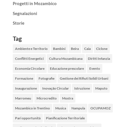
Progetti in Mozambico
Segnalazioni
Storie
Tag
Ambiente e Territorio
Bambini
Beira
Caia
Ciclone
Conflitti Energetici
Cultura Mozambicana
Diritti Infanzia
Economia Circolare
Educazione prescolare
Evento
Formazione
Fotografie
Gestione dei Rifiuti Solidi Urbani
Inaugurazione
Inovação Circular
Istruzione
Maputo
Marromeu
Microcredito
Mostra
Mozambico in Trentino
Musica
Nampula
OCUPAMOZ
Pari opportunità
Pianificazione Territoriale