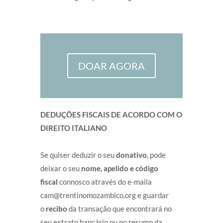
DOAR AGORA
DEDUÇÕES FISCAIS DE ACORDO COM O
DIREITO ITALIANO
Se quiser deduzir o seu
donativo
, pode
deixar o seu
nome, apelido e código
fiscal
connosco através do e-maila
cam@trentinomozambico.org e guardar
o
recibo
da transação que encontrará no
seu extrato bancário ou no resumo da