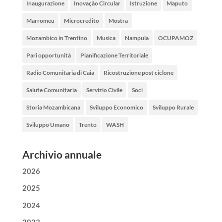
Inaugurazione
Inovação Circular
Istruzione
Maputo
Marromeu
Microcredito
Mostra
Mozambico in Trentino
Musica
Nampula
OCUPAMOZ
Pari opportunità
Pianificazione Territoriale
Radio Comunitaria di Caia
Ricostruzione post ciclone
Salute Comunitaria
Servizio Civile
Soci
Storia Mozambicana
Sviluppo Economico
Sviluppo Rurale
Sviluppo Umano
Trento
WASH
Archivio annuale
2026
2025
2024