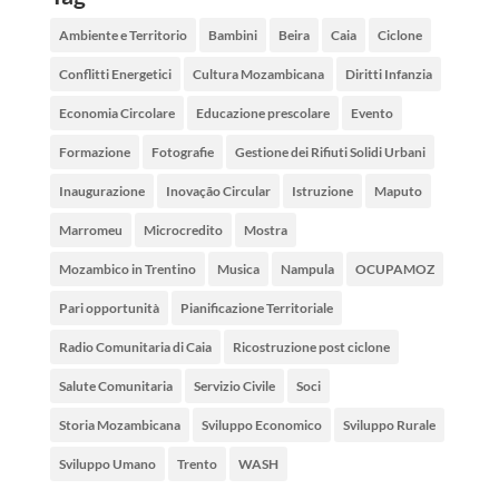
Ambiente e Territorio
Bambini
Beira
Caia
Ciclone
Conflitti Energetici
Cultura Mozambicana
Diritti Infanzia
Economia Circolare
Educazione prescolare
Evento
Formazione
Fotografie
Gestione dei Rifiuti Solidi Urbani
Inaugurazione
Inovação Circular
Istruzione
Maputo
Marromeu
Microcredito
Mostra
Mozambico in Trentino
Musica
Nampula
OCUPAMOZ
Pari opportunità
Pianificazione Territoriale
Radio Comunitaria di Caia
Ricostruzione post ciclone
Salute Comunitaria
Servizio Civile
Soci
Storia Mozambicana
Sviluppo Economico
Sviluppo Rurale
Sviluppo Umano
Trento
WASH