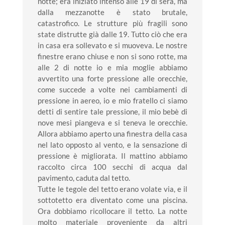
notte; era iniziato intenso alle 19 di sera, ma
dalla mezzanotte è stato brutale,
catastrofico. Le strutture più fragili sono
state distrutte già dalle 19. Tutto ciò che era
in casa era sollevato e si muoveva. Le nostre
finestre erano chiuse e non si sono rotte, ma
alle 2 di notte io e mia moglie abbiamo
avvertito una forte pressione alle orecchie,
come succede a volte nei cambiamenti di
pressione in aereo, io e mio fratello ci siamo
detti di sentire tale pressione, il mio bebè di
nove mesi piangeva e si teneva le orecchie.
Allora abbiamo aperto una finestra della casa
nel lato opposto al vento, e la sensazione di
pressione è migliorata. Il mattino abbiamo
raccolto circa 100 secchi di acqua dal
pavimento, caduta dal tetto.
Tutte le tegole del tetto erano volate via, e il
sottotetto era diventato come una piscina.
Ora dobbiamo ricollocare il tetto. La notte
molto materiale proveniente da altri