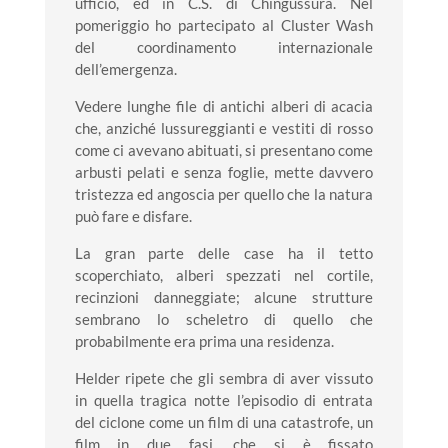
ufficio, ed in C.S. di Chingussura. Nel
pomeriggio ho partecipato al Cluster Wash
del coordinamento internazionale
dell’emergenza.
Vedere lunghe file di antichi alberi di acacia
che, anziché lussureggianti e vestiti di rosso
come ci avevano abituati, si presentano come
arbusti pelati e senza foglie, mette davvero
tristezza ed angoscia per quello che la natura
può fare e disfare.
La gran parte delle case ha il tetto
scoperchiato, alberi spezzati nel cortile,
recinzioni danneggiate; alcune strutture
sembrano lo scheletro di quello che
probabilmente era prima una residenza.
Helder ripete che gli sembra di aver vissuto
in quella tragica notte l’episodio di entrata
del ciclone come un film di una catastrofe, un
film in due fasi, che si è fissato