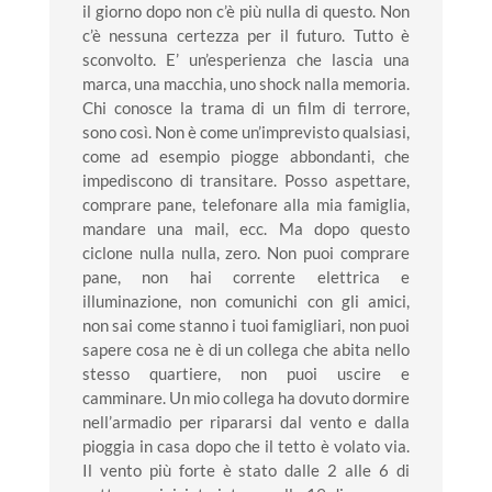
il giorno dopo non c’è più nulla di questo. Non
c’è nessuna certezza per il futuro. Tutto è
sconvolto. E’ un’esperienza che lascia una
marca, una macchia, uno shock nalla memoria.
Chi conosce la trama di un film di terrore,
sono così. Non è come un’imprevisto qualsiasi,
come ad esempio piogge abbondanti, che
impediscono di transitare. Posso aspettare,
comprare pane, telefonare alla mia famiglia,
mandare una mail, ecc. Ma dopo questo
ciclone nulla nulla, zero. Non puoi comprare
pane, non hai corrente elettrica e
illuminazione, non comunichi con gli amici,
non sai come stanno i tuoi famigliari, non puoi
sapere cosa ne è di un collega che abita nello
stesso quartiere, non puoi uscire e
camminare. Un mio collega ha dovuto dormire
nell’armadio per ripararsi dal vento e dalla
pioggia in casa dopo che il tetto è volato via.
Il vento più forte è stato dalle 2 alle 6 di