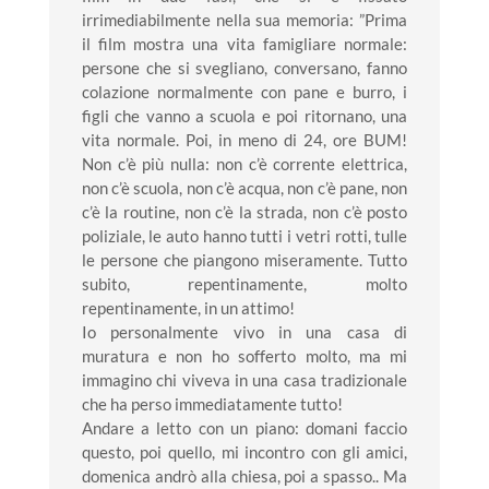
irrimediabilmente nella sua memoria: ”Prima
il film mostra una vita famigliare normale:
persone che si svegliano, conversano, fanno
colazione normalmente con pane e burro, i
figli che vanno a scuola e poi ritornano, una
vita normale. Poi, in meno di 24, ore BUM!
Non c’è più nulla: non c’è corrente elettrica,
non c’è scuola, non c’è acqua, non c’è pane, non
c’è la routine, non c’è la strada, non c’è posto
poliziale, le auto hanno tutti i vetri rotti, tulle
le persone che piangono miseramente. Tutto
subito, repentinamente, molto
repentinamente, in un attimo!
Io personalmente vivo in una casa di
muratura e non ho sofferto molto, ma mi
immagino chi viveva in una casa tradizionale
che ha perso immediatamente tutto!
Andare a letto con un piano: domani faccio
questo, poi quello, mi incontro con gli amici,
domenica andrò alla chiesa, poi a spasso.. Ma