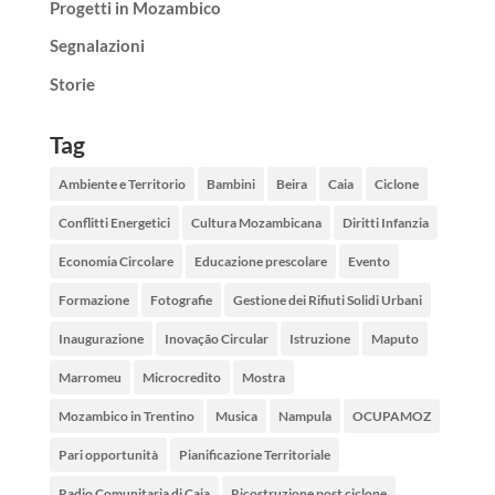
Progetti in Mozambico
Segnalazioni
Storie
Tag
Ambiente e Territorio
Bambini
Beira
Caia
Ciclone
Conflitti Energetici
Cultura Mozambicana
Diritti Infanzia
Economia Circolare
Educazione prescolare
Evento
Formazione
Fotografie
Gestione dei Rifiuti Solidi Urbani
Inaugurazione
Inovação Circular
Istruzione
Maputo
Marromeu
Microcredito
Mostra
Mozambico in Trentino
Musica
Nampula
OCUPAMOZ
Pari opportunità
Pianificazione Territoriale
Radio Comunitaria di Caia
Ricostruzione post ciclone