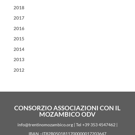
2018
2017
2016
2015
2014
2013
2012
CONSORZIO ASSOCIAZIONI CON IL
MOZAMBICO ODV
info@trentinomozambico.org | Tel +39 353 4547462 |
IBAN –IT82B0501811700000017203647