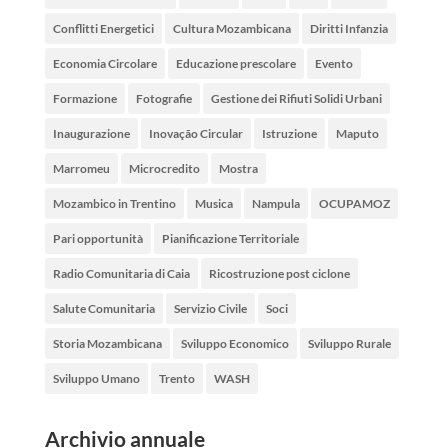
Conflitti Energetici
Cultura Mozambicana
Diritti Infanzia
Economia Circolare
Educazione prescolare
Evento
Formazione
Fotografie
Gestione dei Rifiuti Solidi Urbani
Inaugurazione
Inovação Circular
Istruzione
Maputo
Marromeu
Microcredito
Mostra
Mozambico in Trentino
Musica
Nampula
OCUPAMOZ
Pari opportunità
Pianificazione Territoriale
Radio Comunitaria di Caia
Ricostruzione post ciclone
Salute Comunitaria
Servizio Civile
Soci
Storia Mozambicana
Sviluppo Economico
Sviluppo Rurale
Sviluppo Umano
Trento
WASH
Archivio annuale