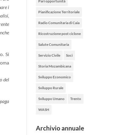
Pari opportunità
are i
Pianificazione Territoriale
lisi,
Radio Comunitaria di Caia
rente
anche
Ricostruzione post ciclone
Salute Comunitaria
o. Si
Servizio Civile
Soci
ngoma
Storia Mozambicana
Sviluppo Economico
o del
Sviluppo Rurale
Sviluppo Umano
Trento
lpaga
WASH
Archivio annuale