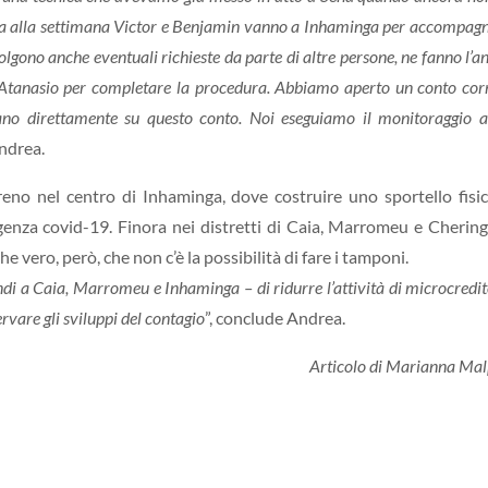
olta alla settimana Victor e Benjamin vanno a Inhaminga per accompagn
colgono anche eventuali richieste da parte di altre persone, ne fanno l’ana
 Atanasio per completare la procedura. Abbiamo aperto un conto cor
ano direttamente su questo conto. Noi eseguiamo il monitoraggio 
Andrea.
reno nel centro di Inhaminga, dove costruire uno sportello fisic
genza covid-19. Finora nei distretti di Caia, Marromeu e Cheri
he vero, però, che non c’è la possibilità di fare i tamponi.
uindi a Caia, Marromeu e Inhaminga – di ridurre l’attività di microcredit
vare gli sviluppi del contagio
”, conclude Andrea.
Articolo di Marianna Ma