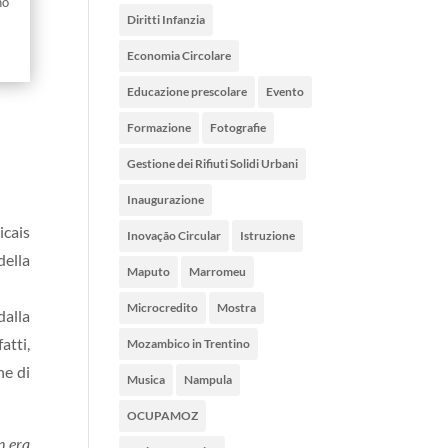
no
Diritti Infanzia
Economia Circolare
Educazione prescolare
Evento
Formazione
Fotografie
Gestione dei Rifiuti Solidi Urbani
Inaugurazione
icais
Inovação Circular
Istruzione
della
Maputo
Marromeu
Microcredito
Mostra
dalla
atti,
Mozambico in Trentino
ne di
Musica
Nampula
OCUPAMOZ
n era