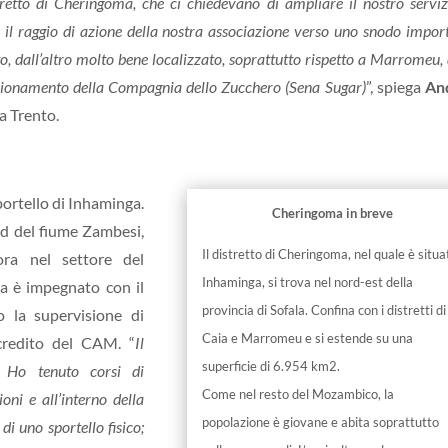
retto di Cheringoma, che ci chiedevano di ampliare il nostro serviz
re il raggio di azione della nostra associazione verso uno snodo impor
o, dall’altro molto bene localizzato, soprattutto rispetto a Marromeu,
unzionamento della Compagnia dello Zucchero (Sena Sugar)
”, spiega
An
a Trento.
portello di Inhaminga.
Cheringoma in breve
ord del fiume Zambesi,
Il distretto di Cheringoma, nel quale è situa
ra nel settore del
Inhaminga, si trova nel nord-est della
a è impegnato con il
provincia di Sofala. Confina con i distretti di
o la supervisione di
Caia e Marromeu e si estende su una
credito del CAM. “
Il
superficie di 6.954 km2.
 Ho tenuto corsi di
Come nel resto del Mozambico, la
oni e all’interno della
popolazione è giovane e abita soprattutto
i uno sportello fisico;