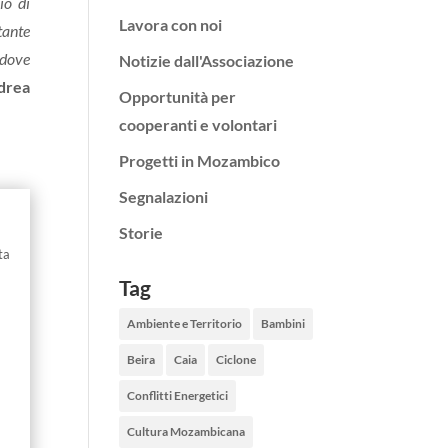
io di
Lavora con noi
tante
 dove
Notizie dall'Associazione
drea
Opportunità per
cooperanti e volontari
Progetti in Mozambico
Segnalazioni
Storie
ta
Tag
Ambiente e Territorio
Bambini
Beira
Caia
Ciclone
Conflitti Energetici
Cultura Mozambicana