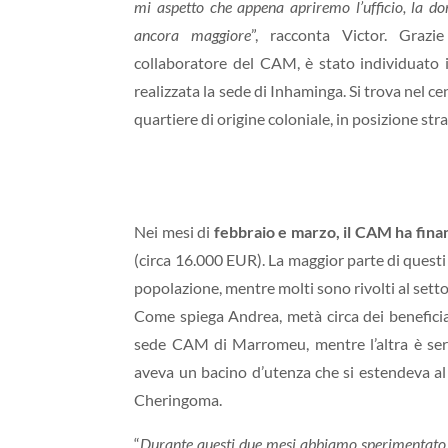
mi aspetto che appena apriremo l’ufficio, la do
ancora maggiore
”, racconta Victor. Grazi
collaboratore del CAM, è stato individuato 
realizzata la sede di Inhaminga. Si trova nel c
quartiere di origine coloniale, in posizione stra
Nei mesi di
febbraio e marzo, il CAM ha fina
(circa 16.000 EUR). La maggior parte di questi 
popolazione, mentre molti sono rivolti al setto
Come spiega Andrea, metà circa dei beneficiar
sede CAM di Marromeu, mentre l’altra è servi
aveva un bacino d’utenza che si estendeva al
Cheringoma.
“
Durante questi due mesi abbiamo sperimentato 