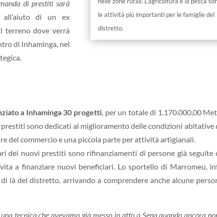
nelle zone rurali. L’agricoltura e la pesca so
manda di prestiti sarà
le attività più importanti per le famiglie del
e all’aiuto di un ex
distretto.
il terreno dove verrà
entro di Inhaminga, nel
tegica.
nziato a Inhaminga 30 progetti
, per un totale di 1.170.000,00 Met
prestiti sono dedicati al miglioramento delle condizioni abitative 
re del commercio e una piccola parte per attività artigianali.
i dei nuovi prestiti sono rifinanziamenti di persone già seguite 
ta a finanziare nuovi beneficiari. Lo sportello di Marromeu, inf
 di là del distretto, arrivando a comprendere anche alcune perso
una tecnica che avevamo già messo in atto a Sena quando ancora no