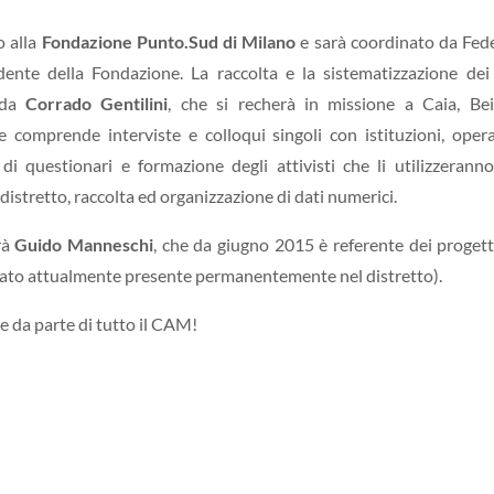
to alla
Fondazione Punto.Sud di Milano
e sarà coordinato da Fed
dente della Fondazione. La raccolta e la sistematizzazione dei
 da
Corrado Gentilini
, che si recherà in missione a Caia, Be
omprende interviste e colloqui singoli con istituzioni, opera
di questionari e formazione degli attivisti che li utilizzerann
 distretto, raccolta ed organizzazione di dati numerici.
rà
Guido Manneschi
, che da giugno 2015 è referente dei progett
riato attualmente presente permanentemente nel distretto).
e da parte di tutto il CAM!