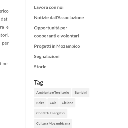
Lavora con noi
erico
Notizie dall'Associazione
 dati
ira e
Opportunità per
tori,
cooperanti e volontari
o per
Progetti in Mozambico
Segnalazioni
i nel
Storie
Tag
Ambiente e Territorio
Bambini
Beira
Caia
Ciclone
Conflitti Energetici
Cultura Mozambicana