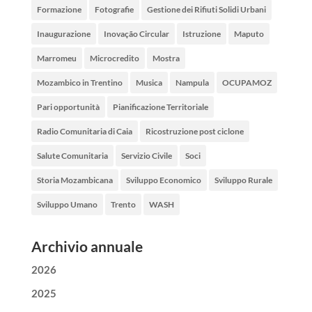
Formazione
Fotografie
Gestione dei Rifiuti Solidi Urbani
Inaugurazione
Inovação Circular
Istruzione
Maputo
Marromeu
Microcredito
Mostra
Mozambico in Trentino
Musica
Nampula
OCUPAMOZ
Pari opportunità
Pianificazione Territoriale
Radio Comunitaria di Caia
Ricostruzione post ciclone
Salute Comunitaria
Servizio Civile
Soci
Storia Mozambicana
Sviluppo Economico
Sviluppo Rurale
Sviluppo Umano
Trento
WASH
Archivio annuale
2026
2025