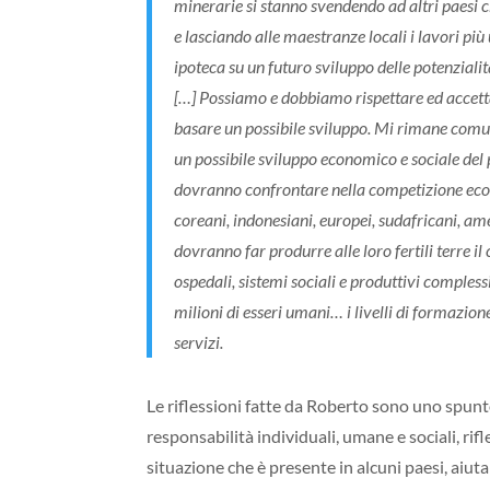
minerarie si stanno svendendo ad altri paesi 
e lasciando alle maestranze locali i lavori più
ipoteca su un futuro sviluppo delle potenzialità
[…] Possiamo e dobbiamo rispettare ed accetta
basare un possibile sviluppo. Mi rimane comu
un possibile sviluppo economico e sociale del p
dovranno confrontare nella competizione econom
coreani, indonesiani, europei, sudafricani, am
dovranno far produrre alle loro fertili terre i
ospedali, sistemi sociali e produttivi comples
milioni di esseri umani… i livelli di formazio
servizi.
Le riflessioni fatte da Roberto sono uno spunto
responsabilità individuali, umane e sociali, ri
situazione che è presente in alcuni paesi, aiu