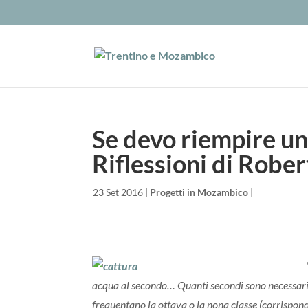
Se devo riempire una
Riflessioni di Robe
da
|
23 Set 2016
|
Progetti in Mozambico
|
acqua al secondo… Quanti secondi sono necessari? 
frequentano la ottava o la nona classe (corrispond