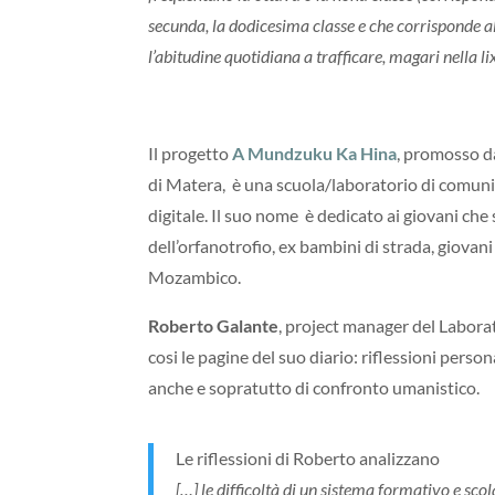
secunda, la dodicesima classe e che corrisponde al
l’abitudine quotidiana a trafficare, magari nella lix
Il progetto
A Mundzuku Ka Hina
, promosso d
di Matera, è una scuola/laboratorio di comunic
digitale. Il suo nome è dedicato ai giovani che 
dell’orfanotrofio, ex bambini di strada, giovan
Mozambico.
Roberto Galante
, project manager del Labora
cosi le pagine del suo diario: riflessioni per
anche e sopratutto di confronto umanistico.
Le riflessioni di Roberto analizzano
[…] le difficoltà di un sistema formativo e sco