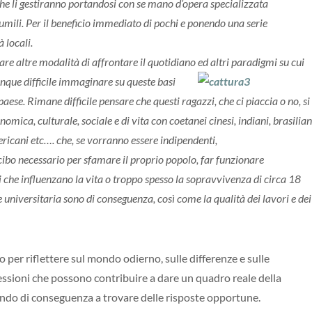
che li gestiranno portandosi con se mano d’opera specializzata
 umili. Per il beneficio immediato di pochi e ponendo una serie
 locali.
re altre modalità di affrontare il quotidiano
ed altri paradigmi su cui
nque difficile immaginare su queste basi
aese. Rimane difficile pensare che questi ragazzi, che ci piaccia o no, si
ica, culturale, sociale e di vita con coetanei cinesi, indiani, brasilian
ericani etc…. che, se vorranno essere indipendenti,
l cibo necessario per sfamare il proprio popolo, far funzionare
si che influenzano la vita o troppo spesso la sopravvivenza di
circa 18
ne universitaria sono di conseguenza, così come la
qualità dei lavori e dei
 per riflettere sul mondo odierno, sulle differenze e sulle
flessioni che possono contribuire a dare un quadro reale della
tando di conseguenza a trovare delle risposte opportune.