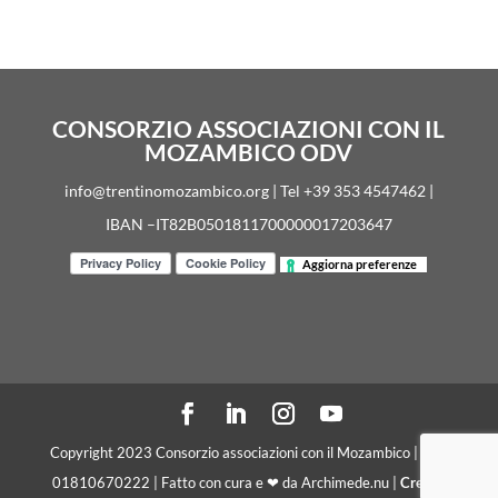
CONSORZIO ASSOCIAZIONI CON IL
MOZAMBICO ODV
info@trentinomozambico.org | Tel +39 353 4547462 |
IBAN –IT82B0501811700000017203647
Aggiorna preferenze
Copyright 2023 Consorzio associazioni con il Mozambico | C. F.
01810670222 | Fatto con cura e ❤ da Archimede.nu |
Crediti