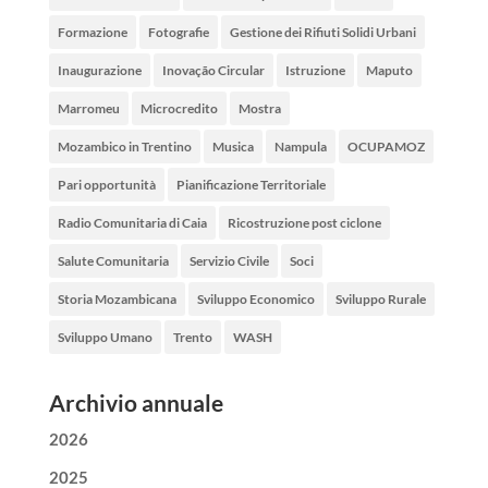
Formazione
Fotografie
Gestione dei Rifiuti Solidi Urbani
Inaugurazione
Inovação Circular
Istruzione
Maputo
Marromeu
Microcredito
Mostra
Mozambico in Trentino
Musica
Nampula
OCUPAMOZ
Pari opportunità
Pianificazione Territoriale
Radio Comunitaria di Caia
Ricostruzione post ciclone
Salute Comunitaria
Servizio Civile
Soci
Storia Mozambicana
Sviluppo Economico
Sviluppo Rurale
Sviluppo Umano
Trento
WASH
Archivio annuale
2026
2025