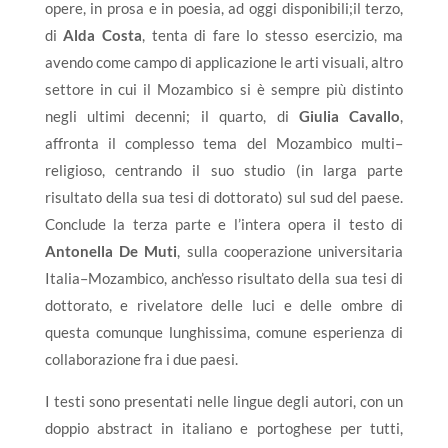
opere, in prosa e in poesia, ad oggi disponibili;il terzo,
di
Alda Costa
, tenta di fare lo stesso esercizio, ma
avendo come campo di applicazione le arti visuali, altro
settore in cui il Mozambico si è sempre più distinto
negli ultimi decenni; il quarto, di
Giul
i
a
C
a
v
a
l
l
o
,
affronta il complesso tema del Mozambico multi–
religioso, centrando il suo studio (in larga parte
risultato della sua tesi di dottorato) sul sud del paese.
Conclude la terza parte e l’intera opera il testo di
Anton
e
l
l
a
De Mut
i
, sulla cooperazione universitaria
Italia–Mozambico, anch’esso risultato della sua tesi di
dottorato, e rivelatore delle luci e delle ombre di
questa comunque lunghissima, comune esperienza di
collaborazione fra i due paesi.
I testi sono presentati nelle lingue degli autori, con un
doppio abstract in italiano e portoghese per tutti,