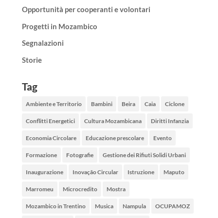
Opportunità per cooperanti e volontari
Progetti in Mozambico
Segnalazioni
Storie
Tag
Ambiente e Territorio
Bambini
Beira
Caia
Ciclone
Conflitti Energetici
Cultura Mozambicana
Diritti Infanzia
Economia Circolare
Educazione prescolare
Evento
Formazione
Fotografie
Gestione dei Rifiuti Solidi Urbani
Inaugurazione
Inovação Circular
Istruzione
Maputo
Marromeu
Microcredito
Mostra
Mozambico in Trentino
Musica
Nampula
OCUPAMOZ