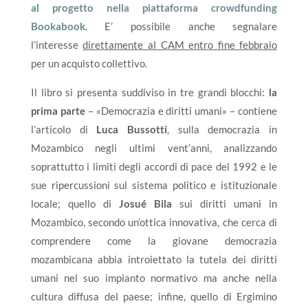
al progetto nella piattaforma crowdfunding
Bookabook
. E’ possibile anche segnalare
l’interesse
direttamente al CAM entro fine febbraio
per un acquisto collettivo.
Il libro si presenta suddiviso in tre grandi blocchi:
la
prima
p
a
rte
– «Democrazia e diritti umani» – contiene
l’articolo di
L
u
c
a
B
usso
t
t
i
, sulla democrazia in
Mozambico negli ultimi vent’anni, analizzando
soprattutto i limiti degli accordi di pace del 1992 e le
sue ripercussioni sul sistema politico e istituzionale
locale; quello di
J
osué
B
i
l
a
sui diritti umani in
Mozambico, secondo un’ottica innovativa, che cerca di
comprendere come la giovane democrazia
mozambicana abbia introiettato la tutela dei diritti
umani nel suo impianto normativo ma anche nella
cultura diffusa del paese; infine, quello di Ergimino