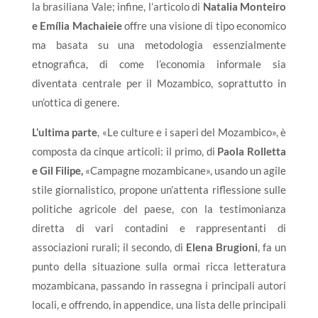
la brasiliana Vale; infine, l’articolo di
N
a
talia
Mo
n
teiro
e
Emíl
i
a M
ac
h
a
ieie
offre una visione di tipo economico
ma basata su una metodologia essenzialmente
etnografica, di come l’economia informale sia
diventata centrale per il Mozambico, soprattutto in
un’ottica di genere.
L
’
ul
t
i
m
a p
a
rt
e
, «Le culture e i saperi del Mozambico», è
composta da cinque articoli: il primo, di
P
a
ola
Rol
l
e
t
t
a
e
Gil
F
i
l
ipe,
«Campagne mozambicane», usando un agile
stile giornalistico, propone un’attenta riflessione sulle
politiche agricole del paese, con la testimonianza
diretta di vari contadini e rappresentanti di
associazioni rurali; il secondo, di
El
e
na
B
r
u
g
ion
i
, fa un
punto della situazione sulla ormai ricca letteratura
mozambicana, passando in rassegna i principali autori
locali, e offrendo, in appendice, una lista delle principali