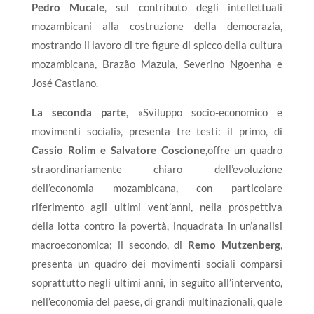
P
e
d
r
o Mu
ca
le
, sul contributo degli intellettuali
mozambicani alla costruzione della democrazia,
mostrando il lavoro di tre figure di spicco della cultura
mozambicana, Brazão Mazula, Severino Ngoenha e
José Castiano.
L
a
s
ec
on
d
a
p
a
rt
e
, «Sviluppo socio-economico e
movimenti sociali», presenta tre testi: il primo, di
C
a
ss
i
o Rol
i
m
e
S
a
lvato
r
e Cos
c
ione
,offre un quadro
straordinariamente chiaro dell’evoluzione
dell’economia mozambicana, con particolare
riferimento agli ultimi vent’anni, nella prospettiva
della lotta contro la povertà, inquadrata in un’analisi
macroeconomica; il secondo, di
R
e
mo
Mut
z
e
nb
e
r
g
,
presenta un quadro dei movimenti sociali comparsi
soprattutto negli ultimi anni, in seguito all’intervento,
nell’economia del paese, di grandi multinazionali, quale