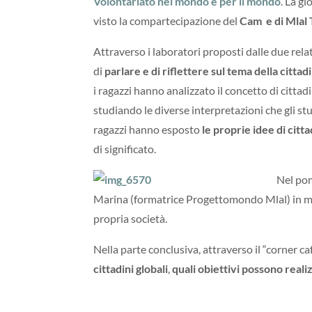
Volontariato nel mondo e per il mondo
. La g
visto la compartecipazione del
Cam e di Mlal 
Attraverso i laboratori proposti dalle due relat
di
parlare e di riflettere sul tema della citt
i ragazzi hanno analizzato il
concetto di cittad
studiando le diverse interpretazioni che gli s
ragazzi hanno esposto
le proprie idee di cit
di significato.
Nel pom
Marina (formatrice Progettomondo Mlal) in mod
propria società.
Nella parte conclusiva, attraverso il “corner c
cittadini globali
,
quali obiettivi possono reali