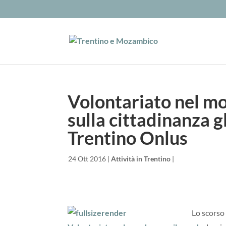
Volontariato nel mo
sulla cittadinanza g
Trentino Onlus
da
|
24 Ott 2016
|
Attività in Trentino
|
Lo scorso