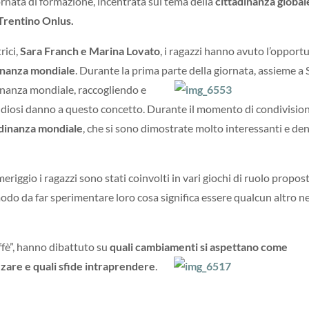
iornata di formazione, incentrata sul tema della
cittadinanza global
Trentino Onlus.
rici,
Sara Franch e Marina Lovato
, i ragazzi hanno avuto l’opport
adinanza mondiale
. Durante la prima parte della giornata, assieme a 
inanza mondiale, raccogliendo e
tudiosi danno a questo concetto. Durante il momento di condivision
tadinanza mondiale
, che si sono dimostrate molto interessanti e de
eriggio i ragazzi sono stati coinvolti in vari giochi di ruolo propost
o da far sperimentare loro cosa significa essere qualcun altro ne
affè”, hanno dibattuto su
quali cambiamenti si aspettano come
zzare e quali sfide intraprendere
.