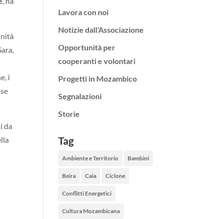
e
, ha
Lavora con noi
Notizie dall'Associazione
unità
Opportunità per
Sara,
cooperanti e volontari
e, i
Progetti in Mozambico
nse
Segnalazioni
Storie
i da
Tag
lla
Ambiente e Territorio
Bambini
Beira
Caia
Ciclone
Conflitti Energetici
Cultura Mozambicana