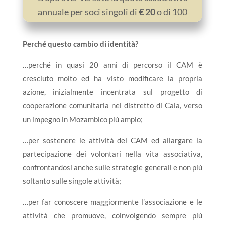
annuale per soci singoli di
€ 20
o di 100
€
per gli enti (in contanti o
attraverso
bonifico bancario
specificando nella
Perché questo cambio di identità?
causale quota associativa), ti verrà
…perché in quasi 20 anni di percorso il CAM è
confermata l’accettazione e riceverai
il
cresciuto molto ed ha visto modificare la propria
materiale di …
azione, inizialmente incentrata sul progetto di
BENVENUTO SOCIO!
cooperazione comunitaria nel distretto di Caia, verso
un impegno in Mozambico più ampio;
…per sostenere le attività del CAM ed allargare la
partecipazione dei volontari nella vita associativa,
confrontandosi anche sulle strategie generali e non più
soltanto sulle singole attività;
…per far conoscere maggiormente l’associazione e le
attività che promuove, coinvolgendo sempre più