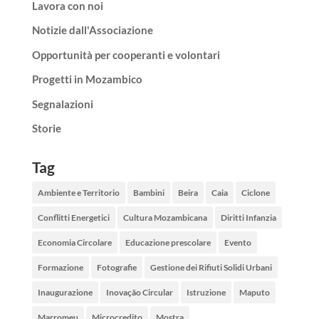
Lavora con noi
Notizie dall'Associazione
Opportunità per cooperanti e volontari
Progetti in Mozambico
Segnalazioni
Storie
Tag
Ambiente e Territorio
Bambini
Beira
Caia
Ciclone
Conflitti Energetici
Cultura Mozambicana
Diritti Infanzia
Economia Circolare
Educazione prescolare
Evento
Formazione
Fotografie
Gestione dei Rifiuti Solidi Urbani
Inaugurazione
Inovação Circular
Istruzione
Maputo
Marromeu
Microcredito
Mostra