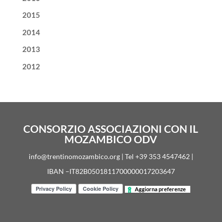
2015
2014
2013
2012
CONSORZIO ASSOCIAZIONI CON IL
MOZAMBICO ODV
info@trentinomozambico.org | Tel +39 353 4547462 |
IBAN –IT82B0501811700000017203647
Aggiorna preferenze