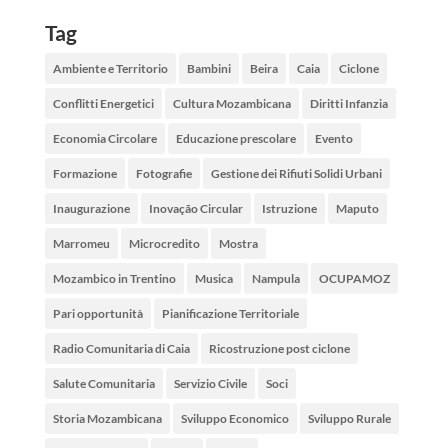
Tag
Ambiente e Territorio
Bambini
Beira
Caia
Ciclone
Conflitti Energetici
Cultura Mozambicana
Diritti Infanzia
Economia Circolare
Educazione prescolare
Evento
Formazione
Fotografie
Gestione dei Rifiuti Solidi Urbani
Inaugurazione
Inovação Circular
Istruzione
Maputo
Marromeu
Microcredito
Mostra
Mozambico in Trentino
Musica
Nampula
OCUPAMOZ
Pari opportunità
Pianificazione Territoriale
Radio Comunitaria di Caia
Ricostruzione post ciclone
Salute Comunitaria
Servizio Civile
Soci
Storia Mozambicana
Sviluppo Economico
Sviluppo Rurale