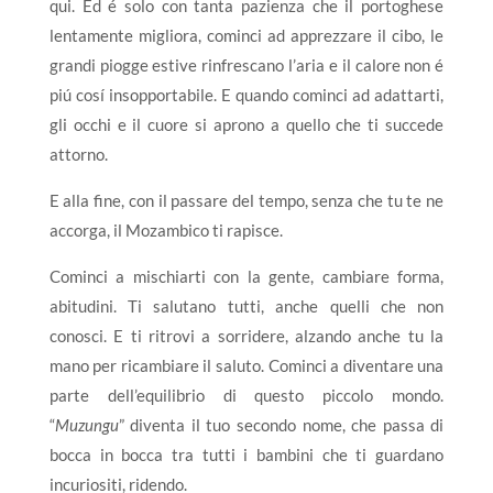
qui. Ed é solo con tanta pazienza che il portoghese
lentamente migliora, cominci ad apprezzare il cibo, le
grandi piogge estive rinfrescano l’aria e il calore non é
piú cosí insopportabile. E quando cominci ad adattarti,
gli occhi e il cuore si aprono a quello che ti succede
attorno.
E alla fine, con il passare del tempo, senza che tu te ne
accorga, il Mozambico ti rapisce.
Cominci a mischiarti con la gente, cambiare forma,
abitudini. Ti salutano tutti, anche quelli che non
conosci. E ti ritrovi a sorridere, alzando anche tu la
mano per ricambiare il saluto. Cominci a diventare una
parte dell’equilibrio di questo piccolo mondo.
“
Muzungu
” diventa il tuo secondo nome, che passa di
bocca in bocca tra tutti i bambini che ti guardano
incuriositi, ridendo.