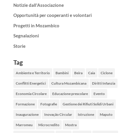
Notizie dall'Associazione
Opportunità per cooperanti e volontari
Progetti in Mozambico
Segnalazioni
Storie
Tag
Ambiente e Territorio
Bambini
Beira
Caia
Ciclone
Conflitti Energetici
Cultura Mozambicana
Diritti Infanzia
Economia Circolare
Educazione prescolare
Evento
Formazione
Fotografie
Gestione dei Rifiuti Solidi Urbani
Inaugurazione
Inovação Circular
Istruzione
Maputo
Marromeu
Microcredito
Mostra