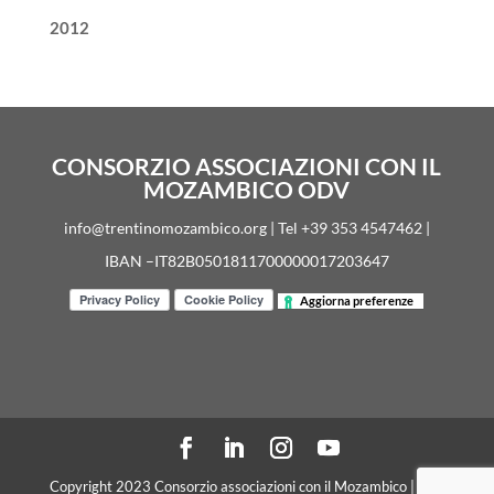
2012
CONSORZIO ASSOCIAZIONI CON IL
MOZAMBICO ODV
info@trentinomozambico.org | Tel +39 353 4547462 |
IBAN –IT82B0501811700000017203647
Aggiorna preferenze
Copyright 2023 Consorzio associazioni con il Mozambico | C. F.