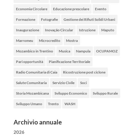
Economia Circolare
Educazione prescolare
Evento
Formazione
Fotografie
Gestione dei Rifiuti Solidi Urbani
Inaugurazione
Inovação Circular
Istruzione
Maputo
Marromeu
Microcredito
Mostra
Mozambico in Trentino
Musica
Nampula
OCUPAMOZ
Pari opportunità
Pianificazione Territoriale
Radio Comunitaria di Caia
Ricostruzione post ciclone
Salute Comunitaria
Servizio Civile
Soci
Storia Mozambicana
Sviluppo Economico
Sviluppo Rurale
Sviluppo Umano
Trento
WASH
Archivio annuale
2026