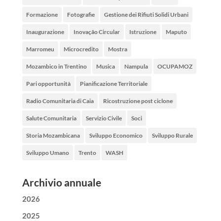
Formazione
Fotografie
Gestione dei Rifiuti Solidi Urbani
Inaugurazione
Inovação Circular
Istruzione
Maputo
Marromeu
Microcredito
Mostra
Mozambico in Trentino
Musica
Nampula
OCUPAMOZ
Pari opportunità
Pianificazione Territoriale
Radio Comunitaria di Caia
Ricostruzione post ciclone
Salute Comunitaria
Servizio Civile
Soci
Storia Mozambicana
Sviluppo Economico
Sviluppo Rurale
Sviluppo Umano
Trento
WASH
Archivio annuale
2026
2025