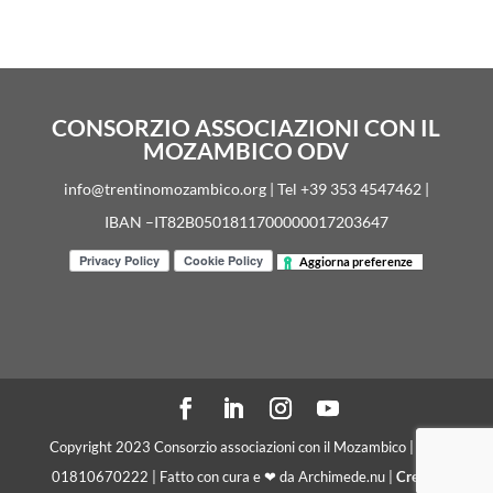
CONSORZIO ASSOCIAZIONI CON IL
MOZAMBICO ODV
info@trentinomozambico.org | Tel +39 353 4547462 |
IBAN –IT82B0501811700000017203647
Aggiorna preferenze
Copyright 2023 Consorzio associazioni con il Mozambico | C. F.
01810670222 | Fatto con cura e ❤ da Archimede.nu |
Crediti