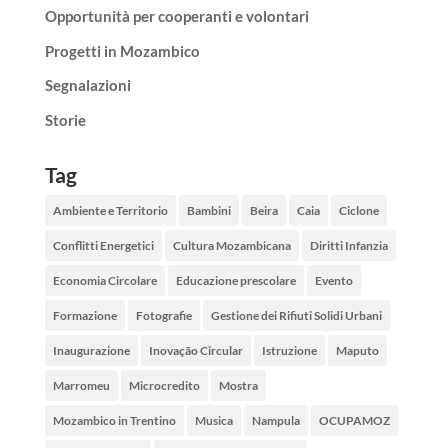
Opportunità per cooperanti e volontari
Progetti in Mozambico
Segnalazioni
Storie
Tag
Ambiente e Territorio
Bambini
Beira
Caia
Ciclone
Conflitti Energetici
Cultura Mozambicana
Diritti Infanzia
Economia Circolare
Educazione prescolare
Evento
Formazione
Fotografie
Gestione dei Rifiuti Solidi Urbani
Inaugurazione
Inovação Circular
Istruzione
Maputo
Marromeu
Microcredito
Mostra
Mozambico in Trentino
Musica
Nampula
OCUPAMOZ