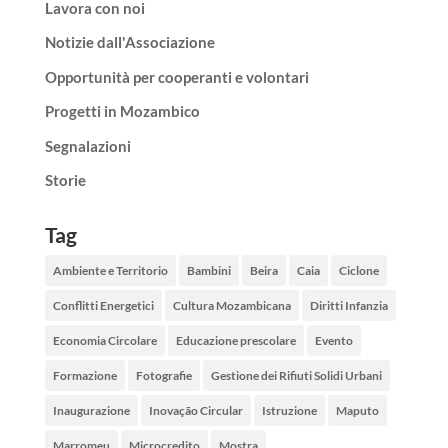
Lavora con noi
Notizie dall'Associazione
Opportunità per cooperanti e volontari
Progetti in Mozambico
Segnalazioni
Storie
Tag
Ambiente e Territorio
Bambini
Beira
Caia
Ciclone
Conflitti Energetici
Cultura Mozambicana
Diritti Infanzia
Economia Circolare
Educazione prescolare
Evento
Formazione
Fotografie
Gestione dei Rifiuti Solidi Urbani
Inaugurazione
Inovação Circular
Istruzione
Maputo
Marromeu
Microcredito
Mostra