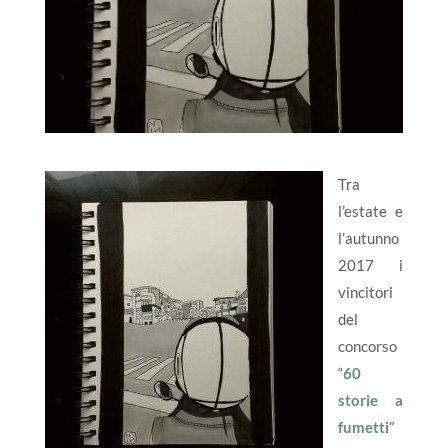
Tra
l’estate e
l’autunno
2017 i
vincitori
del
concorso
“
60
storie a
fumetti
”