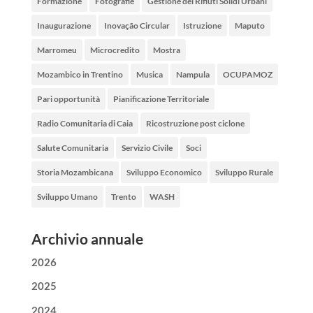
Formazione
Fotografie
Gestione dei Rifiuti Solidi Urbani
Inaugurazione
Inovação Circular
Istruzione
Maputo
Marromeu
Microcredito
Mostra
Mozambico in Trentino
Musica
Nampula
OCUPAMOZ
Pari opportunità
Pianificazione Territoriale
Radio Comunitaria di Caia
Ricostruzione post ciclone
Salute Comunitaria
Servizio Civile
Soci
Storia Mozambicana
Sviluppo Economico
Sviluppo Rurale
Sviluppo Umano
Trento
WASH
Archivio annuale
2026
2025
2024