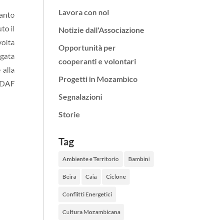
Lavora con noi
uanto
to il
Notizie dall'Associazione
volta
Opportunità per
egata
cooperanti e volontari
 alla
Progetti in Mozambico
a DAF
Segnalazioni
Storie
Tag
Ambiente e Territorio
Bambini
Beira
Caia
Ciclone
Conflitti Energetici
Cultura Mozambicana