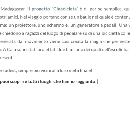
l Madagascar. Il
progetto “Cinecicleta”
è di per se semplice, q
ostri amici. Nel viaggio portano con se un baule nel quale è contenu
ema: un proiettore, uno schermo e.. un generatore a pedali! Una 
 e chiedono a ragazzi del luogo di pedalare su di una bicicletta coll
 generata dal movimento viene così creata la magia che permette
m. A Caia sono stati proiettati due film: uno dei quali nell’escolinh
resenti.
 sudest, sempre più vicini alla loro meta finale!
puoi scoprire tutti i luoghi che hanno raggiunto!)