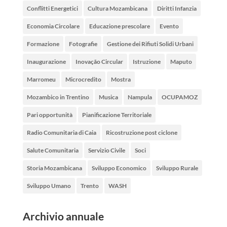
Conflitti Energetici
Cultura Mozambicana
Diritti Infanzia
Economia Circolare
Educazione prescolare
Evento
Formazione
Fotografie
Gestione dei Rifiuti Solidi Urbani
Inaugurazione
Inovação Circular
Istruzione
Maputo
Marromeu
Microcredito
Mostra
Mozambico in Trentino
Musica
Nampula
OCUPAMOZ
Pari opportunità
Pianificazione Territoriale
Radio Comunitaria di Caia
Ricostruzione post ciclone
Salute Comunitaria
Servizio Civile
Soci
Storia Mozambicana
Sviluppo Economico
Sviluppo Rurale
Sviluppo Umano
Trento
WASH
Archivio annuale