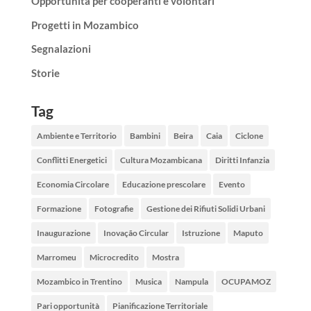
Opportunità per cooperanti e volontari
Progetti in Mozambico
Segnalazioni
Storie
Tag
Ambiente e Territorio
Bambini
Beira
Caia
Ciclone
Conflitti Energetici
Cultura Mozambicana
Diritti Infanzia
Economia Circolare
Educazione prescolare
Evento
Formazione
Fotografie
Gestione dei Rifiuti Solidi Urbani
Inaugurazione
Inovação Circular
Istruzione
Maputo
Marromeu
Microcredito
Mostra
Mozambico in Trentino
Musica
Nampula
OCUPAMOZ
Pari opportunità
Pianificazione Territoriale