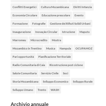
Conflitti Energetici
Cultura Mozambicana
Diritti Infanzia
Economia Circolare
Educazione prescolare
Evento
Formazione
Fotografie
Gestione dei Rifiuti Solidi Urbani
Inaugurazione
Inovação Circular
Istruzione
Maputo
Marromeu
Microcredito
Mostra
Mozambico in Trentino
Musica
Nampula
OCUPAMOZ
Pari opportunità
Pianificazione Territoriale
Radio Comunitaria di Caia
Ricostruzione post ciclone
Salute Comunitaria
Servizio Civile
Soci
Storia Mozambicana
Sviluppo Economico
Sviluppo Rurale
Sviluppo Umano
Trento
WASH
Archivio annuale