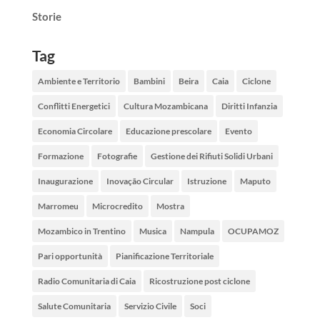
Storie
Tag
Ambiente e Territorio
Bambini
Beira
Caia
Ciclone
Conflitti Energetici
Cultura Mozambicana
Diritti Infanzia
Economia Circolare
Educazione prescolare
Evento
Formazione
Fotografie
Gestione dei Rifiuti Solidi Urbani
Inaugurazione
Inovação Circular
Istruzione
Maputo
Marromeu
Microcredito
Mostra
Mozambico in Trentino
Musica
Nampula
OCUPAMOZ
Pari opportunità
Pianificazione Territoriale
Radio Comunitaria di Caia
Ricostruzione post ciclone
Salute Comunitaria
Servizio Civile
Soci