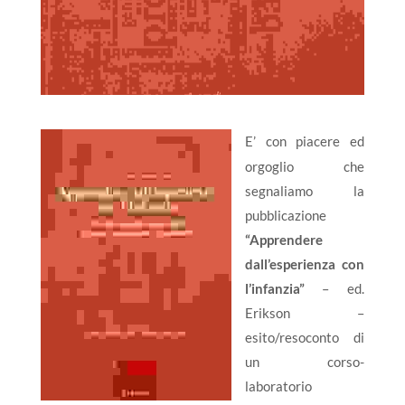
E’ con piacere ed
orgoglio che
segnaliamo la
pubblicazione
“Apprendere
dall’esperienza con
l’infanzia”
– ed.
Erikson –
esito/resoconto di
un corso-
laboratorio