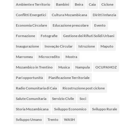
Ambiente e Territorio
Bambini
Beira
Caia
Ciclone
Conflitti Energetici
Cultura Mozambicana
Diritti Infanzia
Economia Circolare
Educazione prescolare
Evento
Formazione
Fotografie
Gestione dei Rifiuti Solidi Urbani
Inaugurazione
Inovação Circular
Istruzione
Maputo
Marromeu
Microcredito
Mostra
Mozambico in Trentino
Musica
Nampula
OCUPAMOZ
Pari opportunità
Pianificazione Territoriale
Radio Comunitaria di Caia
Ricostruzione post ciclone
Salute Comunitaria
Servizio Civile
Soci
Storia Mozambicana
Sviluppo Economico
Sviluppo Rurale
Sviluppo Umano
Trento
WASH