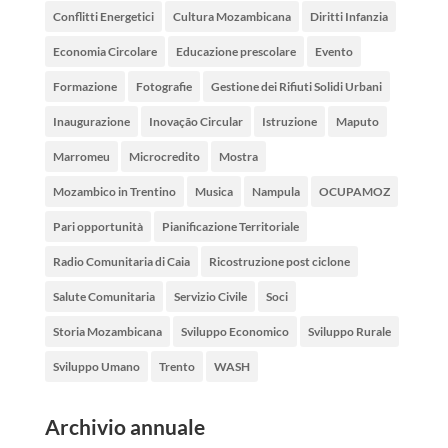
Conflitti Energetici
Cultura Mozambicana
Diritti Infanzia
Economia Circolare
Educazione prescolare
Evento
Formazione
Fotografie
Gestione dei Rifiuti Solidi Urbani
Inaugurazione
Inovação Circular
Istruzione
Maputo
Marromeu
Microcredito
Mostra
Mozambico in Trentino
Musica
Nampula
OCUPAMOZ
Pari opportunità
Pianificazione Territoriale
Radio Comunitaria di Caia
Ricostruzione post ciclone
Salute Comunitaria
Servizio Civile
Soci
Storia Mozambicana
Sviluppo Economico
Sviluppo Rurale
Sviluppo Umano
Trento
WASH
Archivio annuale