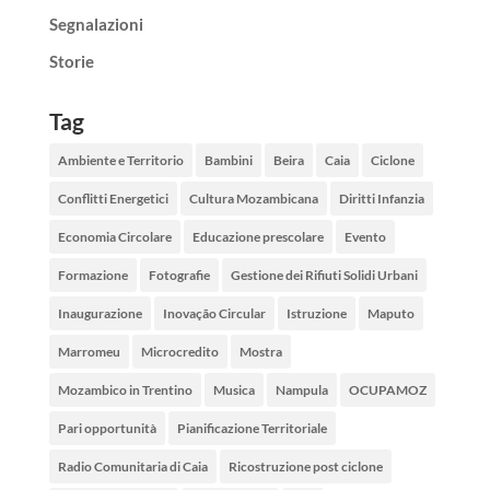
Segnalazioni
Storie
Tag
Ambiente e Territorio
Bambini
Beira
Caia
Ciclone
Conflitti Energetici
Cultura Mozambicana
Diritti Infanzia
Economia Circolare
Educazione prescolare
Evento
Formazione
Fotografie
Gestione dei Rifiuti Solidi Urbani
Inaugurazione
Inovação Circular
Istruzione
Maputo
Marromeu
Microcredito
Mostra
Mozambico in Trentino
Musica
Nampula
OCUPAMOZ
Pari opportunità
Pianificazione Territoriale
Radio Comunitaria di Caia
Ricostruzione post ciclone