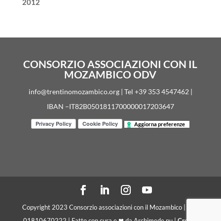
2012
CONSORZIO ASSOCIAZIONI CON IL
MOZAMBICO ODV
info@trentinomozambico.org | Tel +39 353 4547462 |
IBAN –IT82B0501811700000017203647
Aggiorna preferenze
Copyright 2023 Consorzio associazioni con il Mozambico | C. F.
01810670222 | Fatto con cura e ❤ da Archimede.nu |
Crediti