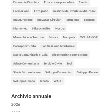
Economia Circolare
Educazione prescolare
Evento
Formazione
Fotografie
Gestione dei Rifiuti Solidi Urbani
Inaugurazione
Inovação Circular
Istruzione
Maputo
Marromeu
Microcredito
Mostra
Mozambico in Trentino
Musica
Nampula
OCUPAMOZ
Pari opportunità
Pianificazione Territoriale
Radio Comunitaria di Caia
Ricostruzione post ciclone
Salute Comunitaria
Servizio Civile
Soci
Storia Mozambicana
Sviluppo Economico
Sviluppo Rurale
Sviluppo Umano
Trento
WASH
Archivio annuale
2026