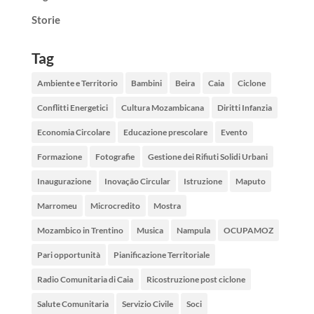
Storie
Tag
Ambiente e Territorio
Bambini
Beira
Caia
Ciclone
Conflitti Energetici
Cultura Mozambicana
Diritti Infanzia
Economia Circolare
Educazione prescolare
Evento
Formazione
Fotografie
Gestione dei Rifiuti Solidi Urbani
Inaugurazione
Inovação Circular
Istruzione
Maputo
Marromeu
Microcredito
Mostra
Mozambico in Trentino
Musica
Nampula
OCUPAMOZ
Pari opportunità
Pianificazione Territoriale
Radio Comunitaria di Caia
Ricostruzione post ciclone
Salute Comunitaria
Servizio Civile
Soci