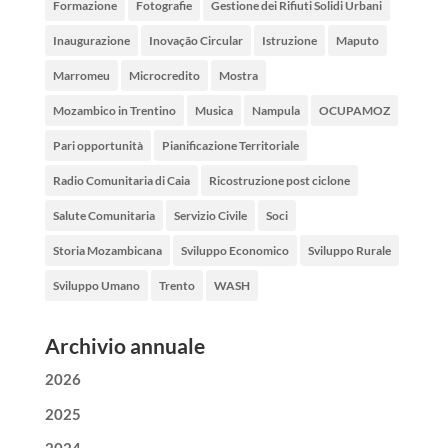
Formazione
Fotografie
Gestione dei Rifiuti Solidi Urbani
Inaugurazione
Inovação Circular
Istruzione
Maputo
Marromeu
Microcredito
Mostra
Mozambico in Trentino
Musica
Nampula
OCUPAMOZ
Pari opportunità
Pianificazione Territoriale
Radio Comunitaria di Caia
Ricostruzione post ciclone
Salute Comunitaria
Servizio Civile
Soci
Storia Mozambicana
Sviluppo Economico
Sviluppo Rurale
Sviluppo Umano
Trento
WASH
Archivio annuale
2026
2025