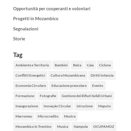
Opportunità per cooperanti e volontari
Progetti in Mozambico
Segnalazioni
Storie
Tag
Ambiente e Territorio
Bambini
Beira
Caia
Ciclone
Conflitti Energetici
Cultura Mozambicana
Diritti Infanzia
Economia Circolare
Educazione prescolare
Evento
Formazione
Fotografie
Gestione dei Rifiuti Solidi Urbani
Inaugurazione
Inovação Circular
Istruzione
Maputo
Marromeu
Microcredito
Mostra
Mozambico in Trentino
Musica
Nampula
OCUPAMOZ