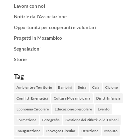
Lavora con noi
Notizie dall'Associazione
Opportunità per cooperanti e volontari
Progetti in Mozambico
Segnalazioni
Storie
Tag
Ambiente e Territorio
Bambini
Beira
Caia
Ciclone
Conflitti Energetici
Cultura Mozambicana
Diritti Infanzia
Economia Circolare
Educazione prescolare
Evento
Formazione
Fotografie
Gestione dei Rifiuti Solidi Urbani
Inaugurazione
Inovação Circular
Istruzione
Maputo