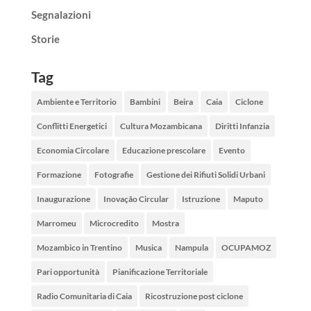
Segnalazioni
Storie
Tag
Ambiente e Territorio
Bambini
Beira
Caia
Ciclone
Conflitti Energetici
Cultura Mozambicana
Diritti Infanzia
Economia Circolare
Educazione prescolare
Evento
Formazione
Fotografie
Gestione dei Rifiuti Solidi Urbani
Inaugurazione
Inovação Circular
Istruzione
Maputo
Marromeu
Microcredito
Mostra
Mozambico in Trentino
Musica
Nampula
OCUPAMOZ
Pari opportunità
Pianificazione Territoriale
Radio Comunitaria di Caia
Ricostruzione post ciclone