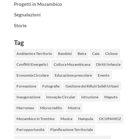
Progetti in Mozambico
Segnalazioni
Storie
Tag
Ambiente e Territorio
Bambini
Beira
Caia
Ciclone
Conflitti Energetici
Cultura Mozambicana
Diritti Infanzia
Economia Circolare
Educazione prescolare
Evento
Formazione
Fotografie
Gestione dei Rifiuti Solidi Urbani
Inaugurazione
Inovação Circular
Istruzione
Maputo
Marromeu
Microcredito
Mostra
Mozambico in Trentino
Musica
Nampula
OCUPAMOZ
Pari opportunità
Pianificazione Territoriale