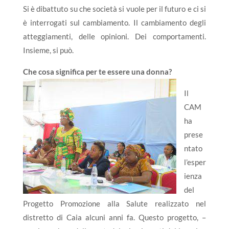
Si è dibattuto su che società si vuole per il futuro e ci si
è interrogati sul cambiamento. Il cambiamento degli
atteggiamenti, delle opinioni. Dei comportamenti.
Insieme, si può.
Che cosa significa per te essere una donna?
Il
CAM
ha
prese
ntato
l’esper
ienza
del
Progetto Promozione alla Salute realizzato nel
distretto di Caia alcuni anni fa. Questo progetto, –