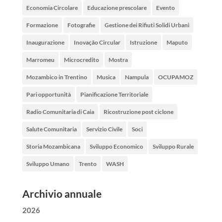
Economia Circolare
Educazione prescolare
Evento
Formazione
Fotografie
Gestione dei Rifiuti Solidi Urbani
Inaugurazione
Inovação Circular
Istruzione
Maputo
Marromeu
Microcredito
Mostra
Mozambico in Trentino
Musica
Nampula
OCUPAMOZ
Pari opportunità
Pianificazione Territoriale
Radio Comunitaria di Caia
Ricostruzione post ciclone
Salute Comunitaria
Servizio Civile
Soci
Storia Mozambicana
Sviluppo Economico
Sviluppo Rurale
Sviluppo Umano
Trento
WASH
Archivio annuale
2026