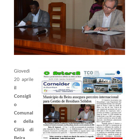
Giovedì
20 aprile
il
Consigli
o
Comunal
e della
Città di
Beira,