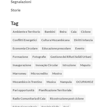
Segnalazioni
Storie
Tag
Ambiente e Territorio
Bambini
Beira
Caia
Ciclone
Conflitti Energetici
Cultura Mozambicana
Diritti Infanzia
Economia Circolare
Educazione prescolare
Evento
Formazione
Fotografie
Gestione dei Rifiuti Solidi Urbani
Inaugurazione
Inovação Circular
Istruzione
Maputo
Marromeu
Microcredito
Mostra
Mozambico in Trentino
Musica
Nampula
OCUPAMOZ
Pari opportunità
Pianificazione Territoriale
Radio Comunitaria di Caia
Ricostruzione post ciclone
Salute Comunitaria
Servizio Civile
Soci